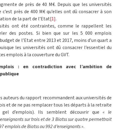
augmente de près de 40 M€. Depuis que les universités
e c’est près de 400 M€ qu’elles ont dû consacrer à son
ion de la part de l’Etat
[1]
.
ersités ont été contraintes, comme le rappellent les
eler des postes. Si bien que sur les 5 000 emplois
udget de l’Etat entre 2013 et 2017, moins d’un quart a
uisque les universités ont dû consacrer l’essentiel du
es emplois à la couverture du GVT.
mplois : en contradiction avec l’ambition de
 publique
les auteurs du rapport recommandent aux universités de
ois et de ne pas remplacer tous les départs à la retraite
 gel d’emplois). Ils semblent découvrir que
« le
nseignants sur trois et de 3 Biatss sur quatre permettrait
7 emplois de Biatss ou 992 d’enseignants »
.