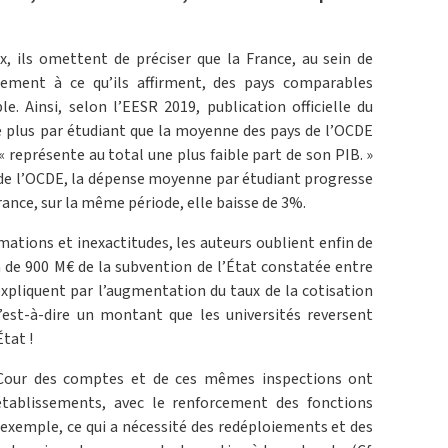
x, ils omettent de préciser que la France, au sein de
irement à ce qu’ils affirment, des pays comparables
 Ainsi, selon l’EESR 2019, publication officielle du
e plus par étudiant que la moyenne des pays de l’OCDE
« représente au total une plus faible part de son PIB. »
 de l’OCDE, la dépense moyenne par étudiant progresse
rance, sur la même période, elle baisse de 3%.
tions et inexactitudes, les auteurs oublient enfin de
 de 900 M€ de la subvention de l’État constatée entre
expliquent par l’augmentation du taux de la cotisation
est-à-dire un montant que les universités reversent
tat !
Cour des comptes et de ces mêmes inspections ont
établissements, avec le renforcement des fonctions
 exemple, ce qui a nécessité des redéploiements et des