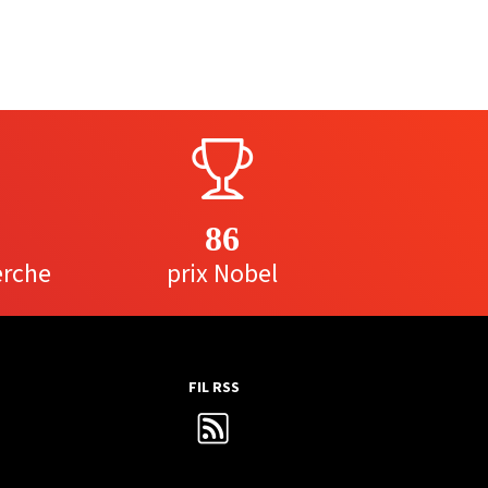
86
erche
prix Nobel
FIL RSS