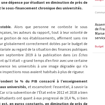
: une dépense par étudiant en diminution de près de
t le sous-financement chronique des universités.
Communi
Assem
stable.
Alors que personne ne conteste le sous
de Fra
nçaises, les auteurs du rapport, tout à leur volonté de
Marsei
servic
 gestion de nos établissements, affirment sans rire
 jour globalement correctement dotées par le budget de
Budget
alariale au regard de la situation des finances publiques
gi en septembre 2019 à la publication dans
Les Échos
nt qu’il était « grand temps d’en finir avec une certaine
nence les universités à une image dégradée qui n’a
eux inspections nous avaient habitués à plus de rigueur.
fondent le % du PIB consacré à l’enseignement
 aux universités
, et escamotent l’essentiel, à savoir la
 Car si la subvention de l’État entre 2012 et 2018 a bien
 étudiants ont quant à eux progressé de 10,4 %, si bien
t est, en euros constants, en diminution de près de