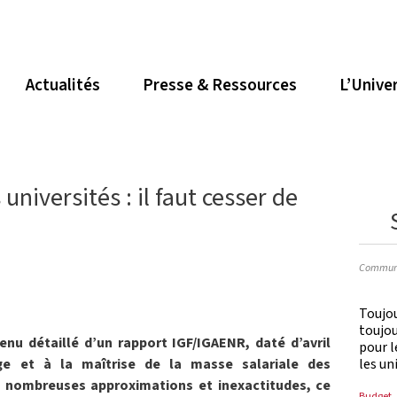
Actualités
Presse & Ressources
L’Unive
niversités : il faut cesser de
Communi
Toujou
toujo
enu détaillé d’un rapport IGF/IGAENR, daté d’avril
pour l
les un
ge et à la maîtrise de la masse salariale des
ès nombreuses approximations et inexactitudes, ce
Budget