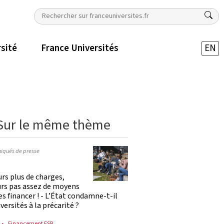
rsité
France Universités
EN
Sur le même thème
qués de presse
rs plus de charges,
urs pas assez de moyens
es financer ! - L’État condamne-t-il
iversités à la précarité ?
Financement ESR