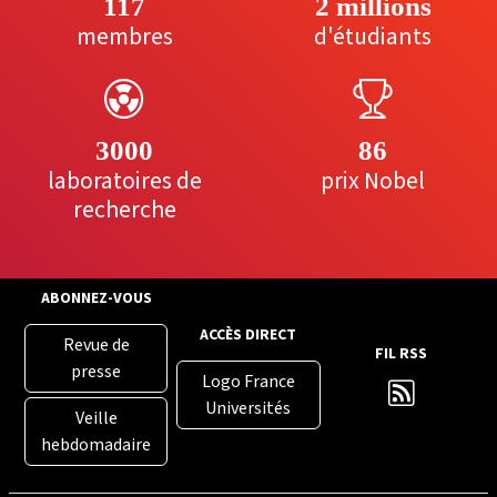
117
2 millions
membres
d'étudiants
3000
86
laboratoires de
prix Nobel
recherche
ABONNEZ-VOUS
ACCÈS DIRECT
Revue de
FIL RSS
presse
Logo France
Universités
Veille
hebdomadaire