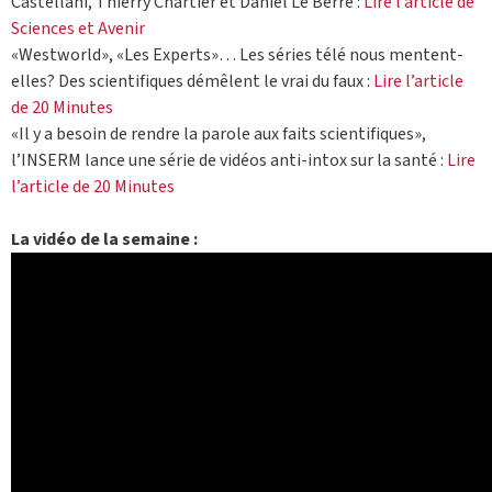
Castellani, Thierry Chartier et Daniel Le Berre :
Lire l’article de
Sciences et Avenir
«Westworld», «Les Experts»… Les séries télé nous mentent-
elles? Des scientifiques démêlent le vrai du faux :
Lire l’article
de 20 Minutes
«Il y a besoin de rendre la parole aux faits scientifiques»,
l’INSERM lance une série de vidéos anti-intox sur la santé :
Lire
l’article de 20 Minutes
La vidéo de la semaine :