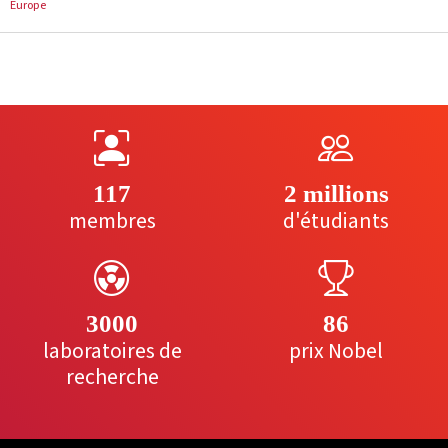
Europe
117
2 millions
membres
d'étudiants
3000
86
laboratoires de
prix Nobel
recherche