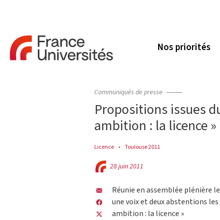
Nos priorités
Communiqués de presse
Propositions issues d
ambition : la licence »
Licence
Toulouse 2011
28 juin 2011
Réunie en assemblée plénière le 
une voix et deux abstentions les
ambition : la licence »