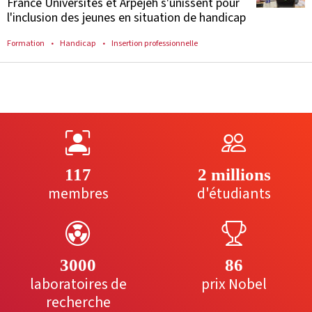
France Universités et Arpejeh s'unissent pour
l'inclusion des jeunes en situation de handicap
Formation
Handicap
Insertion professionnelle
117
2 millions
membres
d'étudiants
3000
86
laboratoires de
prix Nobel
recherche