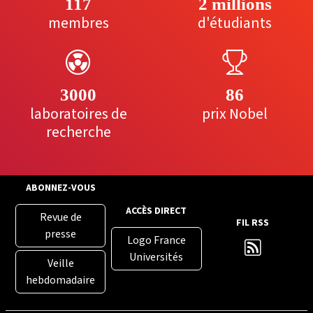
117
2 millions
membres
d'étudiants
3000
86
laboratoires de
prix Nobel
recherche
ABONNEZ-VOUS
ACCÈS DIRECT
Revue de
FIL RSS
presse
Logo France
Universités
Veille
hebdomadaire