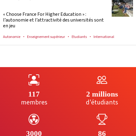
« Choose France For Higher Education » :
l’autonomie et l’attractivité des universités sont
en jeu
Autonomie
Enseignement supérieur
Etudiants
International
117
2 millions
membres
d'étudiants
3000
86