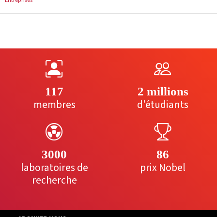
117
2 millions
membres
d'étudiants
3000
86
laboratoires de
prix Nobel
recherche