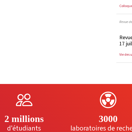
Colloqu
Revue d
Revue
17 jui
Vie des 
2 millions
3000
d'étudiants
laboratoires de rech