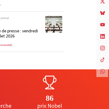
e
e presse
 de presse : vendredi
llet 2026
universités
86
erche
prix Nobel