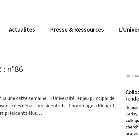
Actualités
Presse & Ressources
L’Unive
 : n°86
On en pa
Collo
rende
A la une cette semaine : L’Université : enjeu principal de
absente des débats présidentiels ; l’hommage à Richard
Depuis
iers présidents élus…
Cerisy
collo
cherc
profess