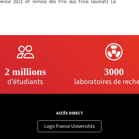
ence 2021 et remise des Prix aux trois lauréats La
2 millions
3000
d'étudiants
laboratoires de rech
ACCÈS DIRECT
Logo France Universités