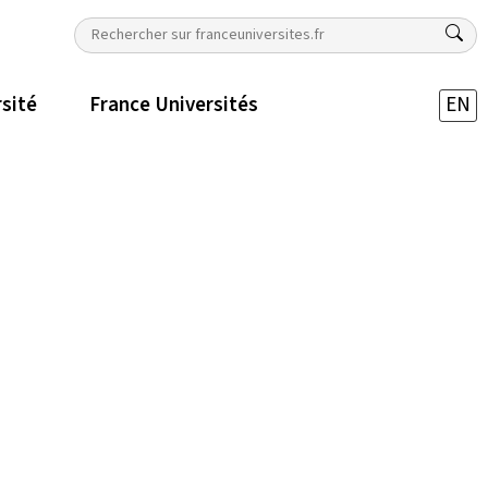
rsité
France Universités
EN