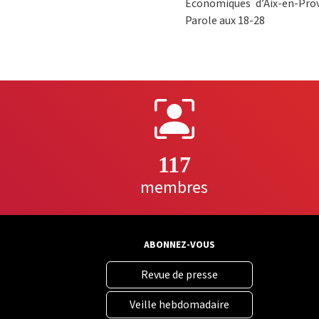
Économiques d’Aix-en-Prov
Parole aux 18-28
117
membres
ABONNEZ-VOUS
Revue de presse
Veille hebdomadaire