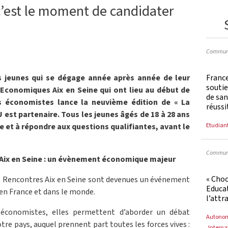
 c’est le moment de candidater
Communi
France
s jeunes qui se dégage année après année de leur
soutie
 Economiques Aix en Seine qui ont lieu au début de
de san
es économistes lance la neuvième édition de « La
réussi
U est partenaire. Tous les jeunes âgés de 18 à 28 ans
Etudian
gne et à répondre aux questions qualifiantes, avant le
Communi
ix en Seine : un évènement économique majeur
« Cho
es Rencontres Aix en Seine sont devenues un événement
Educat
n France et dans le monde.
l’attr
 économistes, elles permettent d’aborder un débat
Autono
re pays, auquel prennent part toutes les forces vives :
Interna