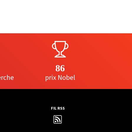
86
erche
prix Nobel
FIL RSS