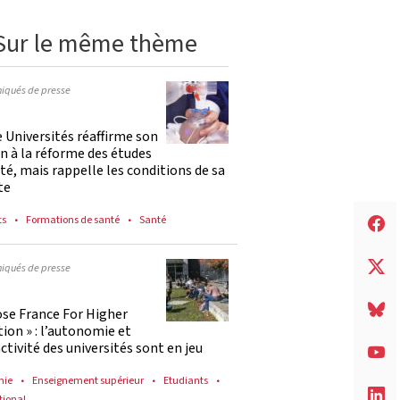
Sur le même thème
qués de presse
 Universités réaffirme son
n à la réforme des études
té, mais rappelle les conditions de sa
te
ts
Formations de santé
Santé
qués de presse
ose France For Higher
ion » : l’autonomie et
activité des universités sont en jeu
mie
Enseignement supérieur
Etudiants
tional