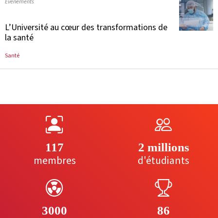
Evénements
L’Université au cœur des transformations de
la santé
Santé
117
2 millions
membres
d'étudiants
3000
86