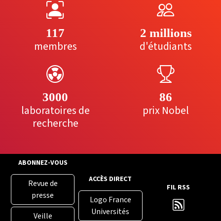
117
2 millions
membres
d'étudiants
3000
86
laboratoires de
prix Nobel
recherche
ABONNEZ-VOUS
ACCÈS DIRECT
Revue de
FIL RSS
presse
Logo France
Universités
Veille