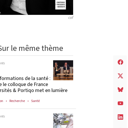
cof
Sur le même thème
nts
formations de la santé :
e le colloque de France
rsités & Portiqo met en lumière
on
Recherche
Santé
nts