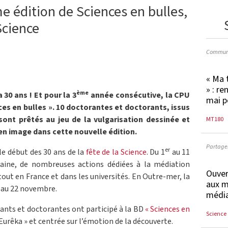
ème édition de Sciences en bulles,
Science
Communi
« Ma 
» : re
ème
 30 ans ! Et pour la 3
année consécutive, la CPU
mai p
nces en bulles ». 10 doctorantes et doctorants, issus
 sont prêtés au jeu de la vulgarisation dessinée et
MT180
 en image dans cette nouvelle édition.
Partager
er
e début des 30 ans de la
fête de la Science
. Du 1
au 11
aine, de nombreuses actions dédiées à la médiation
Ouver
out en France et dans les universités. En Outre-mer, la
aux m
5 au 22 novembre.
média
rants et doctorantes ont participé à la BD
« Sciences en
Science 
 Eurêka » et centrée sur l’émotion de la découverte.