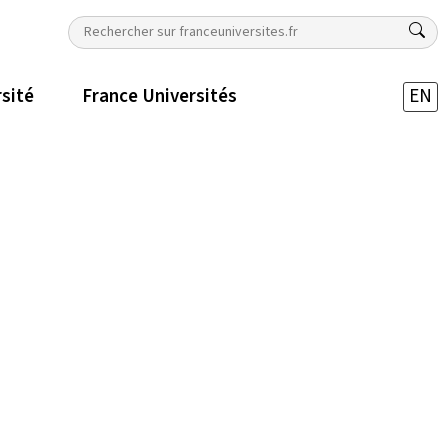
rsité
France Universités
EN