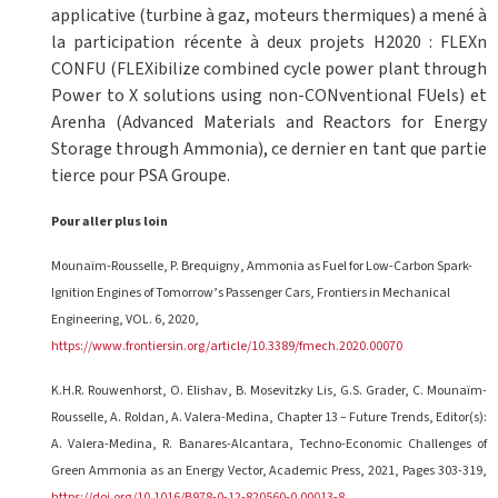
applicative (turbine à gaz, moteurs thermiques) a mené à
la participation récente à deux projets H2020 : FLEXn
CONFU (FLEXibilize combined cycle power plant through
Power to X solutions using non-CONventional FUels) et
Arenha (Advanced Materials and Reactors for Energy
Storage through Ammonia), ce dernier en tant que partie
tierce pour PSA Groupe.
Pour aller plus loin
Mounaïm-Rousselle, P. Brequigny, Ammonia as Fuel for Low-Carbon Spark-
Ignition Engines of Tomorrow’s Passenger Cars, Frontiers in Mechanical
Engineering, VOL. 6, 2020,
https://www.frontiersin.org/article/10.3389/fmech.2020.00070
K.H.R. Rouwenhorst, O. Elishav, B. Mosevitzky Lis, G.S. Grader, C. Mounaïm-
Rousselle, A. Roldan, A. Valera-Medina, Chapter 13 – Future Trends, Editor(s):
A. Valera-Medina, R. Banares-Alcantara, Techno-Economic Challenges of
Green Ammonia as an Energy Vector, Academic Press, 2021, Pages 303-319,
https://doi.org/10.1016/B978-0-12-820560-0.00013-8
.