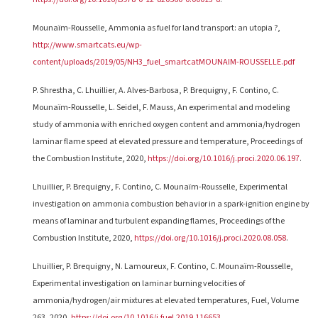
Mounaïm-Rousselle, Ammonia as fuel for land transport: an utopia ?,
http://www.smartcats.eu/wp-
content/uploads/2019/05/NH3_fuel_smartcatMOUNAIM-ROUSSELLE.pdf
P. Shrestha, C. Lhuillier, A. Alves-Barbosa, P. Brequigny, F. Contino, C.
Mounaïm-Rousselle, L. Seidel, F. Mauss, An experimental and modeling
study of ammonia with enriched oxygen content and ammonia/hydrogen
laminar flame speed at elevated pressure and temperature, Proceedings of
the Combustion Institute, 2020,
https://doi.org/10.1016/j.proci.2020.06.197
.
Lhuillier, P. Brequigny, F. Contino, C. Mounaïm-Rousselle, Experimental
investigation on ammonia combustion behavior in a spark-ignition engine by
means of laminar and turbulent expanding flames, Proceedings of the
Combustion Institute, 2020,
https://doi.org/10.1016/j.proci.2020.08.058
.
Lhuillier, P. Brequigny, N. Lamoureux, F. Contino, C. Mounaïm-Rousselle,
Experimental investigation on laminar burning velocities of
ammonia/hydrogen/air mixtures at elevated temperatures, Fuel, Volume
263, 2020,
https://doi.org/10.1016/j.fuel.2019.116653
.