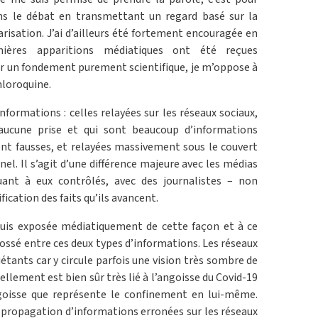
ns le débat en transmettant un regard basé sur la
arisation. J’ai d’ailleurs été fortement encouragée en
ières apparitions médiatiques ont été reçues
ur un fondement purement scientifique, je m’oppose à
chloroquine.
informations : celles relayées sur les réseaux sociaux,
 aucune prise et qui sont beaucoup d’informations
nt fausses, et relayées massivement sous le couvert
el. Il s’agit d’une différence majeure avec les médias
uant à eux contrôlés, avec des journalistes – non
ication des faits qu’ils avancent.
 suis exposée médiatiquement de cette façon et à ce
fossé entre ces deux types d’informations. Les réseaux
étants car y circule parfois une vision très sombre de
uellement est bien sûr très lié à l’angoisse du Covid-19
ngoisse que représente le confinement en lui-même.
 propagation d’informations erronées sur les réseaux