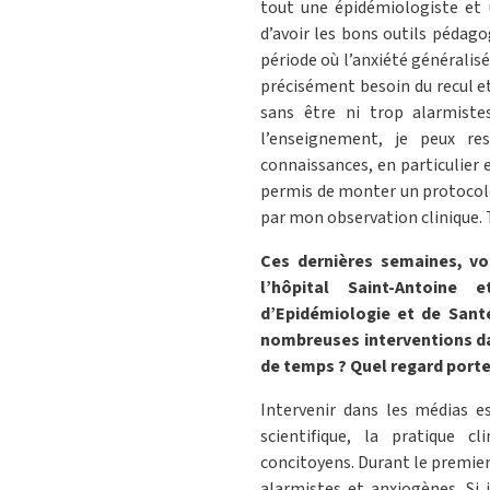
tout une épidémiologiste et 
d’avoir les bons outils pédag
période où l’anxiété généralis
précisément besoin du recul et
sans être ni trop alarmiste
l’enseignement, je peux res
connaissances, en particulier 
permis de monter un protocole
par mon observation clinique
Ces dernières semaines, vo
l’hôpital Saint-Antoine 
d’Epidémiologie et de Santé
nombreuses interventions da
de temps ? Quel regard porte
Intervenir dans les médias e
scientifique, la pratique c
concitoyens. Durant le premier 
alarmistes et anxiogènes. Si 