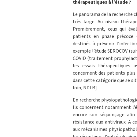
thérapeutiques à l’étude ?
Le panorama de la recherche cl
très large. Au niveau thérapeu
Premièrement, ceux qui éval
patients en phase précoce d
destinés à prévenir l’infect
exemple l’étude SEROCOV (suiv
COVID (traitement prophylact
les essais thérapeutiques 
concernent des patients plus 
dans cette catégorie que se si
loin, NDLR].
En recherche physiopathologi
Ils concernent notamment l’ét
encore son séquençage afin 
résistance aux antiviraux. A c
aux mécanismes physiopatholog
les récepteurs d’entrée du virus