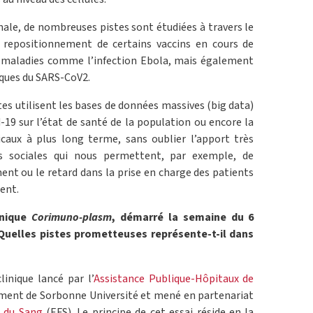
ale, de nombreuses pistes sont étudiées à travers le
 repositionnement de certains vaccins en cours de
 maladies comme l’infection Ebola, mais également
fiques du SARS-CoV2.
tes utilisent les bases de données massives (big data)
-19 sur l’état de santé de la population ou encore la
aux à plus long terme, sans oublier l’apport très
s sociales qui nous permettent, par exemple, de
ent ou le retard dans la prise en charge des patients
ment.
inique
Corimuno-plasm
, démarré la semaine du 6
 ? Quelles pistes prometteuses représente-t-il dans
linique lancé par l’
Assistance Publique-Hôpitaux de
ment de Sorbonne Université et mené en partenariat
s du Sang
(EFS). Le principe de cet essai réside en la