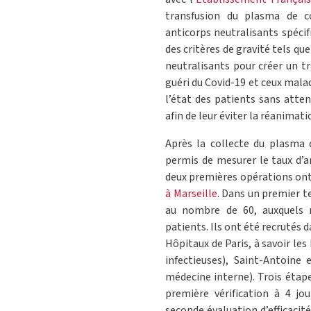
transfusion du plasma de co
anticorps neutralisants spécif
des critères de gravité tels q
neutralisants pour créer un t
guéri du Covid-19 et ceux malade
l’état des patients sans att
afin de leur éviter la réanimati
Après la collecte du plasma d
permis de mesurer le taux d’a
deux premières opérations ont é
à Marseille
. Dans un premier t
au nombre de 60, auxquels n
patients. Ils ont été recrutés 
Hôpitaux de Paris, à savoir les
infectieuses), Saint-Antoine
médecine interne). Trois étapes
première vérification à 4 jo
seconde évaluation d’efficacité 