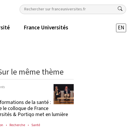
rsité
France Universités
EN
Sur le même thème
nts
formations de la santé :
e le colloque de France
rsités & Portiqo met en lumière
on
Recherche
Santé