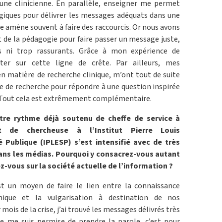
une clinicienne. En parallèle, enseigner me permet
ogiques pour délivrer les messages adéquats dans une
ée amène souvent à faire des raccourcis. Or nous avons
 de la pédagogie pour faire passer un message juste,
s ni trop rassurants. Grâce à mon expérience de
ter sur cette ligne de crête. Par ailleurs, mes
en matière de recherche clinique, m’ont tout de suite
 de recherche pour répondre à une question inspirée
. Tout cela est extrêmement complémentaire.
tre rythme déjà soutenu de cheffe de service à
et de chercheuse à l’Institut Pierre Louis
 Publique (IPLESP) s’est intensifié avec de très
ns les médias. Pourquoi y consacrez-vous autant
z-vous sur la société actuelle de l’information ?
st un moyen de faire le lien entre la connaissance
linique et la vulgarisation à destination de nos
mois de la crise, j’ai trouvé les messages délivrés très
je me suis permise de prendre la parole, c’est pour