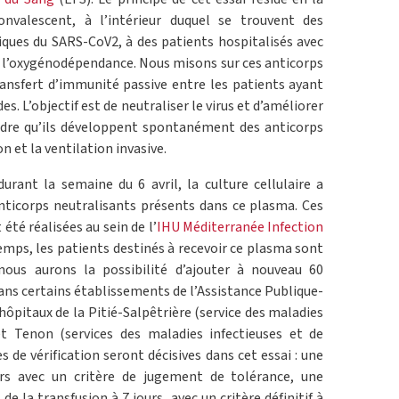
nvalescent, à l’intérieur duquel se trouvent des
iques du SARS-CoV2, à des patients hospitalisés avec
ue l’oxygénodépendance. Nous misons sur ces anticorps
ransfert d’immunité passive entre les patients ayant
s. L’objectif est de neutraliser le virus et d’améliorer
endre qu’ils développent spontanément des anticorps
on et la ventilation invasive.
urant la semaine du 6 avril, la culture cellulaire a
nticorps neutralisants présents dans ce plasma. Ces
té réalisées au sein de l’
IHU Méditerranée Infection
emps, les patients destinés à recevoir ce plasma sont
ous aurons la possibilité d’ajouter à nouveau 60
dans certains établissements de l’Assistance Publique-
 hôpitaux de la Pitié-Salpêtrière (service des maladies
 et Tenon (services des maladies infectieuses et de
 de vérification seront décisives dans cet essai : une
urs avec un critère de jugement de tolérance, une
de la transfusion à 7 jours, avec un critère définitif à