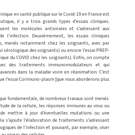
inique en santé publique sur le Covid-19 en France est
tique, il y a trois grands types d’essais cliniques.
uent les molécules antivirales et s’adressent aux
e l’infection. Deuxièmement, les essais cliniques
ion, menés notamment chez les soignants, avec par
i sérologique des soignants) ou encore l’essai PREP-
ique du COVID chez les soignants). Enfin, on compte
avec des traitements immunomodulateurs et qui
avancés dans la maladie voire en réanimation. C’est
tue l’essai Corimuno-plasm [que nous aborderons plus
que fondamentale, de nombreux travaux sont menés.
ude de la cellule, les réponses immunes au virus ou
de mettre à jour d’éventuelles mutations ou une
ela s’ajoute l’élaboration de traitements s’adressant
iques de l’infection et pouvant, par exemple, viser
 au niveau des cellules.