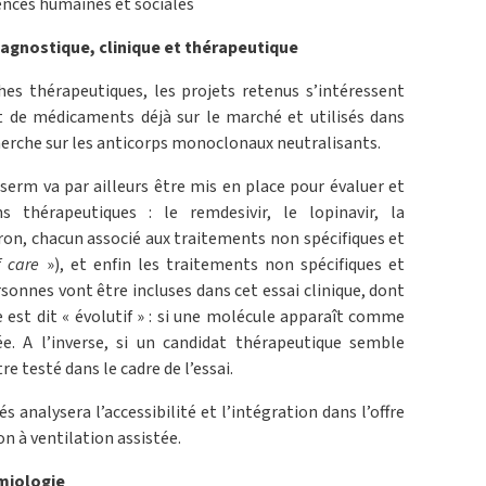
ences humaines et sociales
iagnostique, clinique et thérapeutique
hes thérapeutiques, les projets retenus s’intéressent
 de médicaments déjà sur le marché et utilisés dans
cherche sur les anticorps monoclonaux neutralisants.
nserm va par ailleurs être mis en place pour évaluer et
 thérapeutiques : le remdesivir, le lopinavir, la
ron, chacun associé aux traitements non spécifiques et
f care
»), et enfin les traitements non spécifiques et
onnes vont être incluses dans cet essai clinique, dont
e est dit « évolutif » : si une molécule apparaît comme
ée. A l’inverse, si un candidat thérapeutique semble
re testé dans le cadre de l’essai.
s analysera l’accessibilité et l’intégration dans l’offre
n à ventilation assistée.
miologie