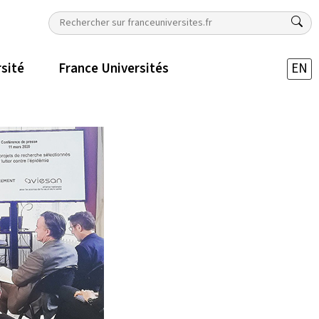
rsité
France Universités
EN