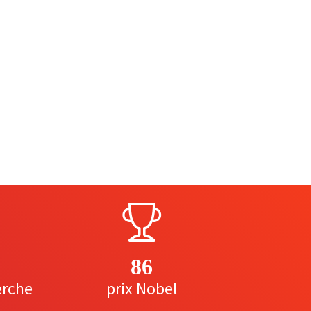
86
erche
prix Nobel