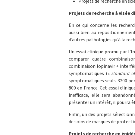
Projets de recherche en sci
Projets de recherche à visée d
En ce qui concerne les recherc
aussi bien au repositionnement
d’autres pathologies qu’à la re
Un essai clinique promu par l’I
comparer quatre combinaisons
combinaison lopinavir + interfé
symptomatiques («
standard o
symptomatiques seuls. 3200 pers
800 en France. Cet essai cliniqu
inefficace, elle sera abandonn
présenter un intérêt, il pourra êt
Enfin, un des projets sélectionné
de soins de masques de protectio
Projets de recherche en épidé