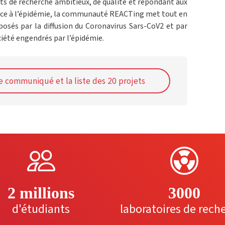
ets de recherche ambitieux, de qualité et répondant aux
e face à l’épidémie, la communauté REACTing met tout en
osés par la diffusion du Coronavirus Sars-CoV2 et par
ciété engendrés par l’épidémie.
e communiqué et la liste des 20 projets
2 millions
3000
d'étudiants
laboratoires de rech