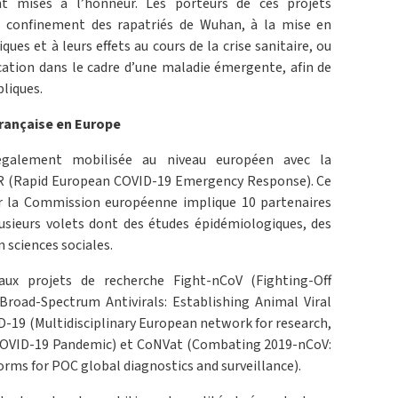
 mises à l’honneur. Les porteurs de ces projets
 confinement des rapatriés de Wuhan, à la mise en
ques et à leurs effets au cours de la crise sanitaire, ou
tion dans le cadre d’une maladie émergente, afin de
bliques.
française en Europe
également mobilisée au niveau européen avec la
R (Rapid European COVID-19 Emergency Response). Ce
ar la Commission européenne implique 10 partenaires
sieurs volets dont des études épidémiologiques, des
n sciences sociales.
aux projets de recherche Fight-nCoV (Fighting-Off
Broad-Spectrum Antivirals: Establishing Animal Viral
-19 (Multidisciplinary European network for research,
 COVID-19 Pandemic) et CoNVat (Combating 2019-nCoV:
ms for POC global diagnostics and surveillance).