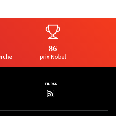
86
erche
prix Nobel
FIL RSS