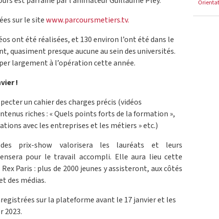
urs est parrainé par l’animateur Guillaume Pley.
Orienta
ées sur le site
www.parcoursmetiers.tv.
éos ont été réalisées, et 130 environ l’ont été dans le
, quasiment presque aucune au sein des universités.
iper largement à l’opération cette année.
vier !
pecter un cahier des charges précis (vidéos
tenus riches : « Quels points forts de la formation »,
ations avec les entreprises et les métiers » etc.)
es prix-show valorisera les lauréats et leurs
nsera pour le travail accompli. Elle aura lieu cette
Rex Paris : plus de 2000 jeunes y assisteront, aux côtés
et des médias.
egistrées sur la plateforme avant le 17 janvier et les
r 2023.