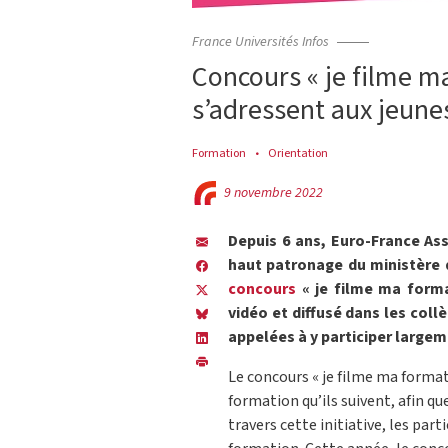
France Universités Infos
Concours « je filme ma
s’adressent aux jeune
Formation
Orientation
9 novembre 2022
Depuis 6 ans, Euro-France As
haut patronage du ministère 
concours
« je filme ma format
vidéo et diffusé dans les coll
appelées à y participer largem
Le concours « je filme ma format
formation qu’ils suivent, afin qu
travers cette initiative, les pa