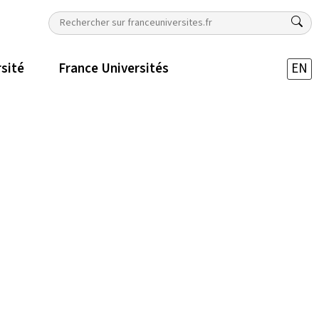
rsité
France Universités
EN