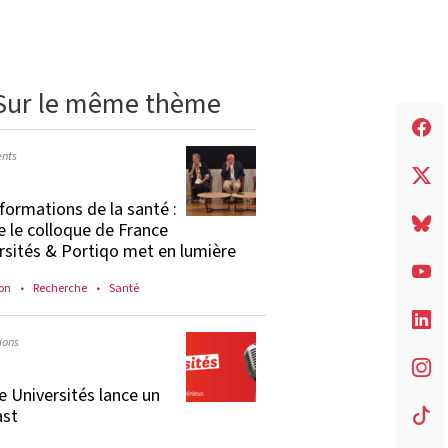
Sur le même thème
nts
formations de la santé :
e le colloque de France
rsités & Portiqo met en lumière
on
Recherche
Santé
ions
e Universités lance un
ast