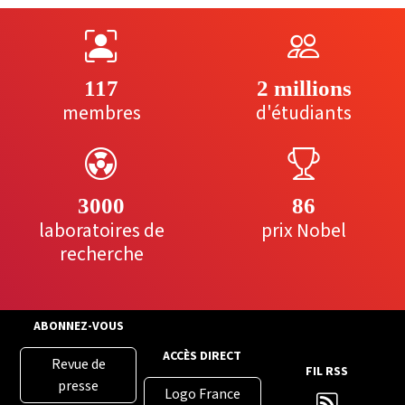
117
2 millions
membres
d'étudiants
3000
86
laboratoires de
prix Nobel
recherche
ABONNEZ-VOUS
ACCÈS DIRECT
Revue de
FIL RSS
presse
Logo France