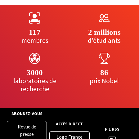
117
2 millions
membres
d'étudiants
3000
86
laboratoires de
prix Nobel
recherche
ABONNEZ-VOUS
ACCÈS DIRECT
Revue de
FIL RSS
presse
Logo France