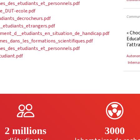
s_des_etudiants_et_personnels.pdf
ge_DUT-ecole.pdf
Communi
iants_decrocheurs.pdf
_etudiants_etrangers.pdf
« Cho
ement_d__etudiants_en_situation_de_handicap.pdf
Educat
es_dans_les_formations_scientifiques.pdf
l’attr
s_des_etudiants_et_personnels.pdf
udiant.pdf
Autono
Interna
2 millions
3000