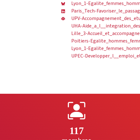
Lyon_1-Egalite_femmes_homme
Paris_Tech-Favoriser_le_passa
UPV-Accompagnement_des_etud
UHA-Aide_a_l__integration_des
Lille_3-Accueil_et_accompagn
Poitiers-Egalite_hommes_femm
Lyon_1-Egalite_femmes_homme
UPEC-Developper_l__emploi_et
117