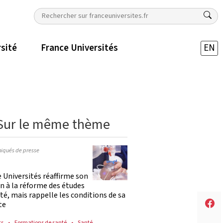
rsité
France Universités
EN
Sur le même thème
qués de presse
 Universités réaffirme son
n à la réforme des études
té, mais rappelle les conditions de sa
te
ts
Formations de santé
Santé