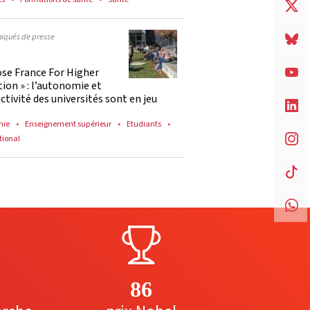
qués de presse
ose France For Higher
ion » : l’autonomie et
activité des universités sont en jeu
mie
Enseignement supérieur
Etudiants
tional
86