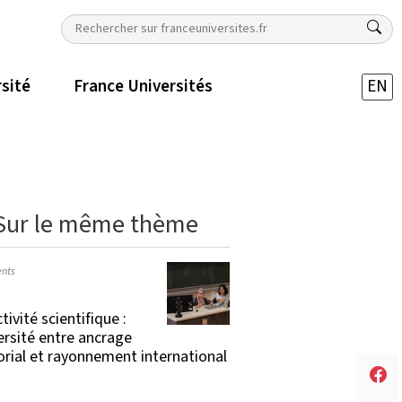
rsité
France Universités
EN
Sur le même thème
nts
tivité scientifique :
versité entre ancrage
torial et rayonnement international