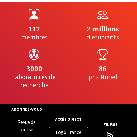
117
2 millions
membres
d'étudiants
3000
86
laboratoires de
prix Nobel
recherche
ABONNEZ-VOUS
ACCÈS DIRECT
Revue de
FIL RSS
presse
Logo France