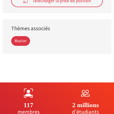
Télécharger la prise de position
Thèmes associés
Master
117
2 millions
membres
d'étudiants