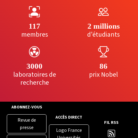
117
2 millions
membres
d'étudiants
3000
86
laboratoires de
prix Nobel
recherche
ABONNEZ-VOUS
ACCÈS DIRECT
Revue de
FIL RSS
presse
Logo France
Universités