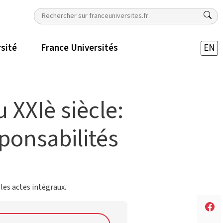
rsité
France Universités
EN
 XXIè siècle:
ponsabilités
les actes intégraux.