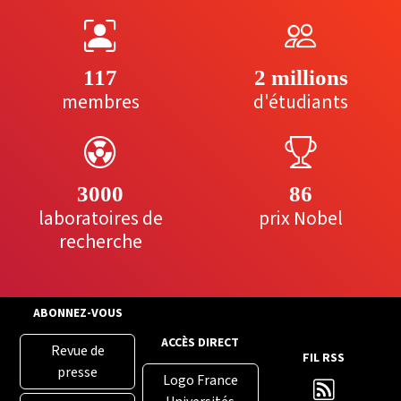
117
2 millions
membres
d'étudiants
3000
86
laboratoires de
prix Nobel
recherche
ABONNEZ-VOUS
ACCÈS DIRECT
Revue de
FIL RSS
presse
Logo France