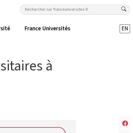
rsité
France Universités
EN
sitaires à