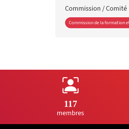
Commission / Comité
Commission de la formation et 
117
membres