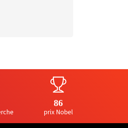
86
erche
prix Nobel