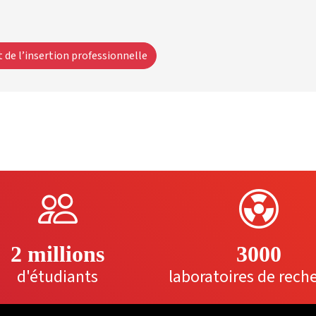
de l’insertion professionnelle
2 millions
3000
d'étudiants
laboratoires de rech