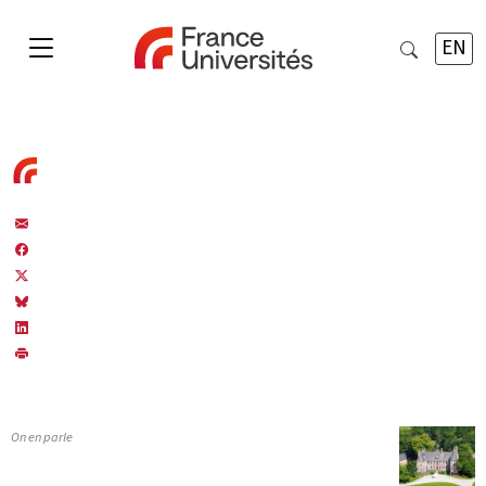
EN
On en parle