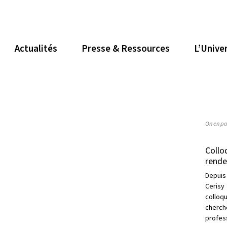
Actualités
Presse & Ressources
L’Unive
On en pa
Collo
rende
Depuis
Cerisy
collo
cherc
profess