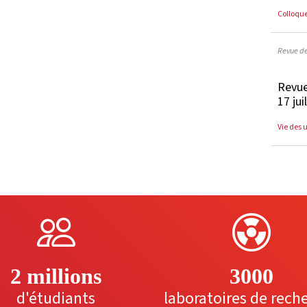
Colloqu
Revue d
Revue
17 jui
Vie des 
2 millions
3000
d'étudiants
laboratoires de rech