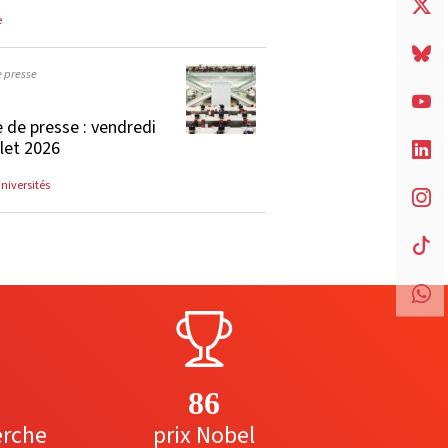
e
e presse
 de presse : vendredi
llet 2026
universités
86
erche
prix Nobel