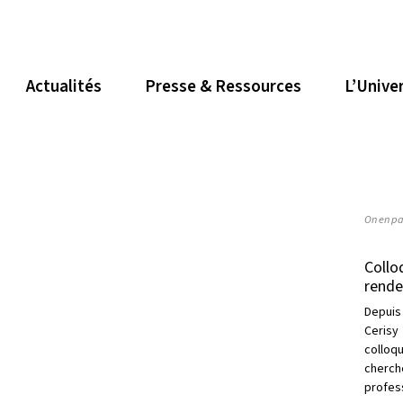
Actualités
Presse & Ressources
L’Unive
On en pa
Collo
rende
Depuis
Cerisy
collo
cherc
profess