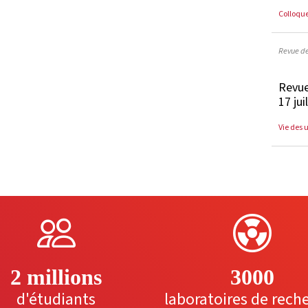
Colloqu
Revue d
Revue
17 jui
Vie des 
2 millions
3000
d'étudiants
laboratoires de rech