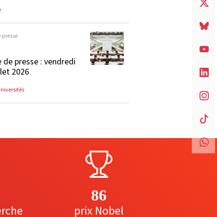
e
e presse
 de presse : vendredi
llet 2026
universités
86
erche
prix Nobel