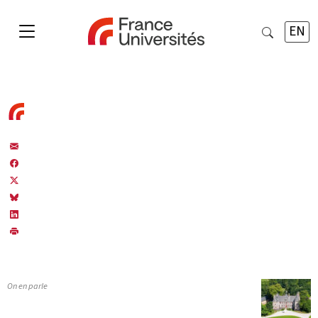
EN
On en parle