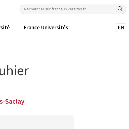
rsité
France Universités
EN
uhier
is-Saclay