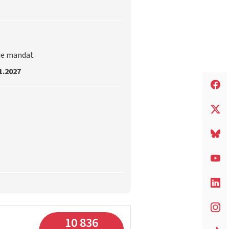
de mandat
1.2027
10 836