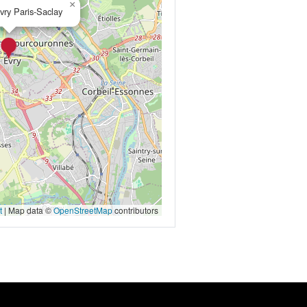
×
vry Paris-Saclay
t
|
Map data ©
OpenStreetMap
contributors