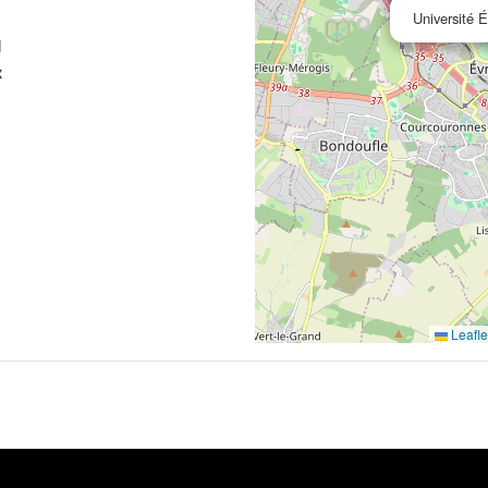
Université É
d
x
Leafle