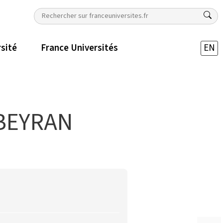
rsité
France Universités
EN
BEYRAN