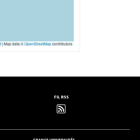
t
|
Map data ©
OpenStreetMap
contributors
FIL RSS