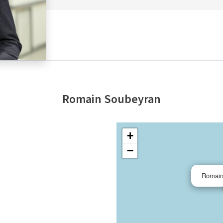
Romain Soubeyran
+
−
Romain