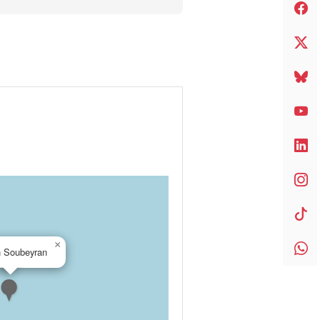
×
 Soubeyran