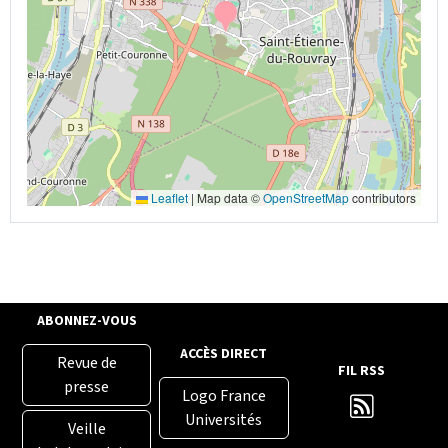
Leaflet
|
Map data ©
OpenStreetMap
contributors
ABONNEZ-VOUS
ACCÈS DIRECT
Revue de
FIL RSS
presse
Logo France
Universités
Veille