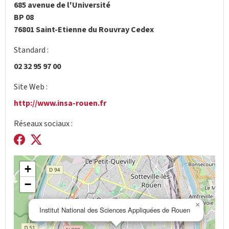
685 avenue de l'Université
BP 08
76801 Saint-Etienne du Rouvray Cedex
Standard :
02 32 95 97 00
Site Web :
http://www.insa-rouen.fr
Réseaux sociaux :
+
−
×
Institut National des Sciences Appliquées de Rouen