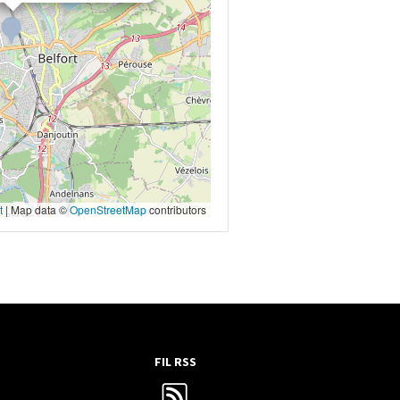
t
|
Map data ©
OpenStreetMap
contributors
FIL RSS