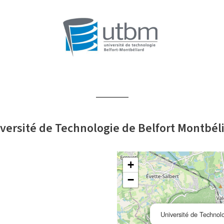
versité de Technologie de Belfort Montbél
+
−
Université de Technolo