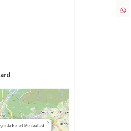
iard
×
gie de Belfort Montbéliard