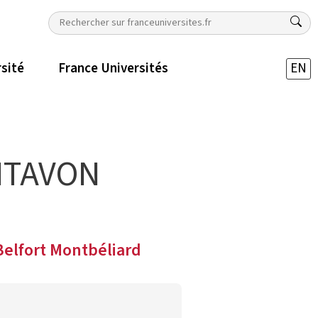
rsité
France Universités
EN
NTAVON
Belfort Montbéliard