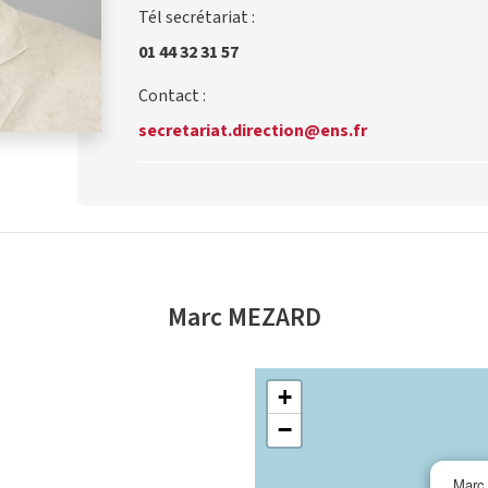
Tél secrétariat :
01 44 32 31 57
Contact :
secretariat.direction@ens.fr
Marc MEZARD
+
−
Marc