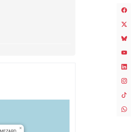
×
 MEZARD