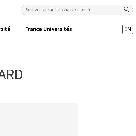
rsité
France Universités
EN
ZARD