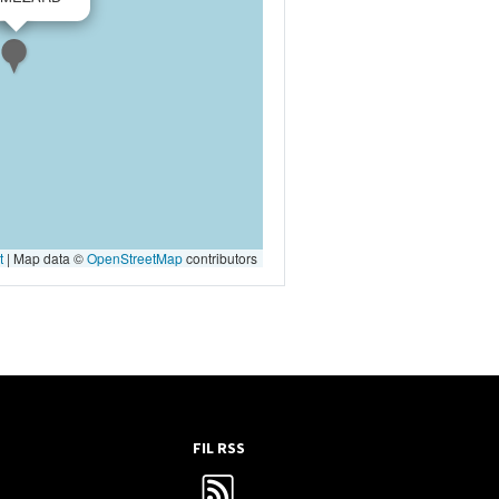
t
|
Map data ©
OpenStreetMap
contributors
FIL RSS