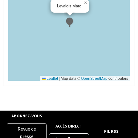
×
Levalois Marc
Leaflet
|
Map data ©
OpenStreetMap
contributors
ABONNEZ-VOUS
ACCÈS DIRECT
Revue de
FIL RSS
presse