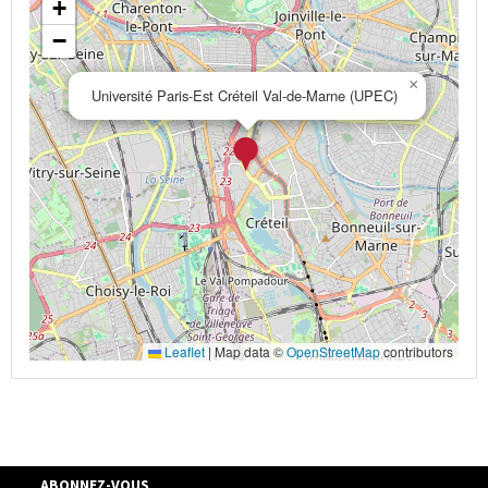
+
−
×
Université Paris-Est Créteil Val-de-Marne (UPEC)
Leaflet
|
Map data ©
OpenStreetMap
contributors
ABONNEZ-VOUS