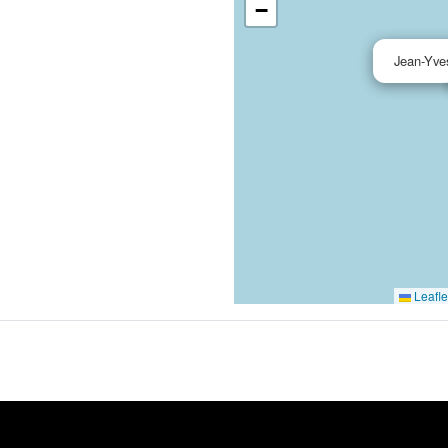
−
Jean-Yv
Leafle