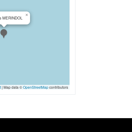
×
es MERINDOL
t
|
Map data ©
OpenStreetMap
contributors