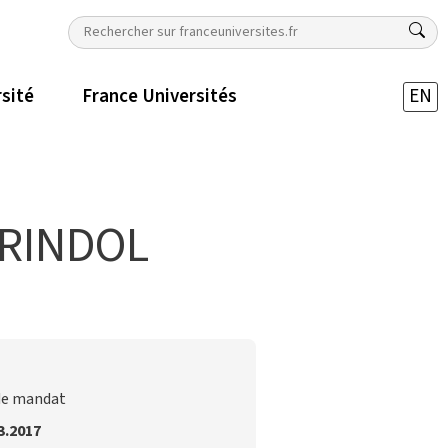
rsité
France Universités
EN
ERINDOL
de mandat
3.2017