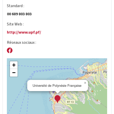
Standard :
00 689 803 803
Site Web :
http://www.upf.pf/
Réseaux sociaux :
+
−
×
Université de Polynésie Française