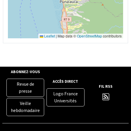
Leaflet
|
Map data ©
OpenStreetMap
contributors
ABONNEZ-VOUS
ACCÈS DIRECT
Revue de
FIL RSS
presse
Logo France
Universités
Veille
hebdomadaire