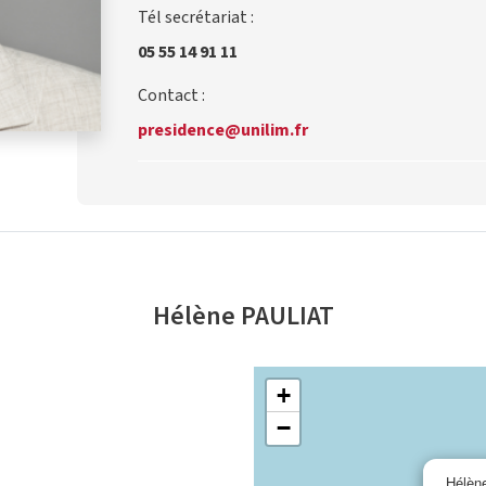
Tél secrétariat :
05 55 14 91 11
Contact :
presidence@unilim.fr
Hélène PAULIAT
+
−
Hélèn