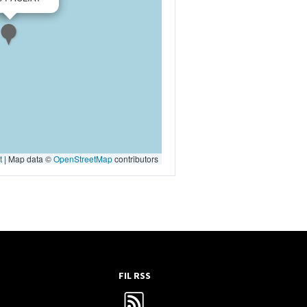
t
|
Map data ©
OpenStreetMap
contributors
FIL RSS