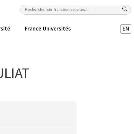
rsité
France Universités
EN
ULIAT