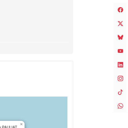
×
e PAULIAT