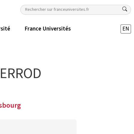
rsité
France Universités
EN
BERROD
asbourg