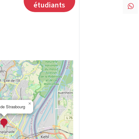
étudiants
×
 de Strasbourg