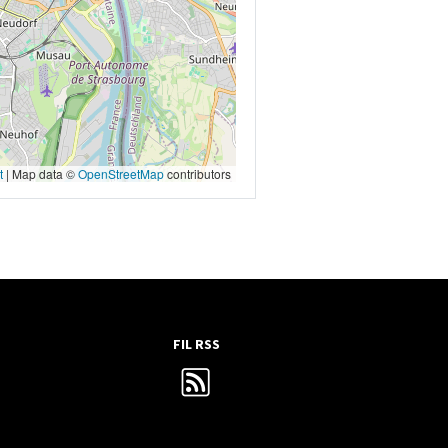
t
|
Map data ©
OpenStreetMap
contributors
FIL RSS