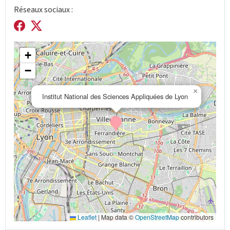
Réseaux sociaux :
+
−
×
Institut National des Sciences Appliquées de Lyon
Leaflet
|
Map data ©
OpenStreetMap
contributors