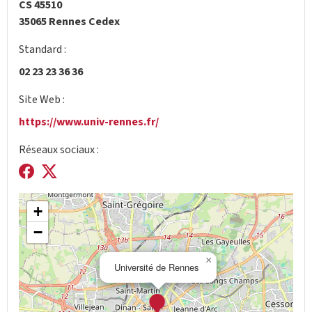
CS 45510
35065 Rennes Cedex
Standard :
02 23 23 36 36
Site Web :
https://www.univ-rennes.fr/
Réseaux sociaux :
+
−
×
Université de Rennes