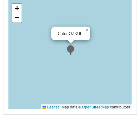
+
−
×
Cafer OZKUL
Leaflet
|
Map data ©
OpenStreetMap
contributors