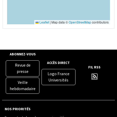
Leaflet
|
Map data ©
OpenStreetMap
contributors
ABONNEZ-VOUS
ACCÈS DIRECT
Revue de
FIL RSS
presse
Logo France
Universités
Veille
hebdomadaire
NOS PRIORITÉS