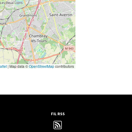
aflet
|
Map data ©
OpenStreetMap
contributors
FIL RSS