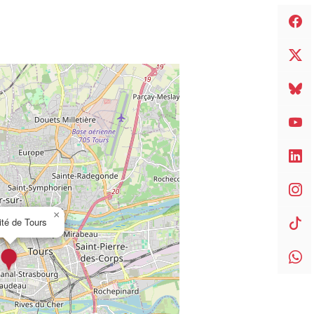
×
ité de Tours