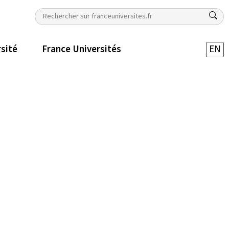
rsité
France Universités
EN